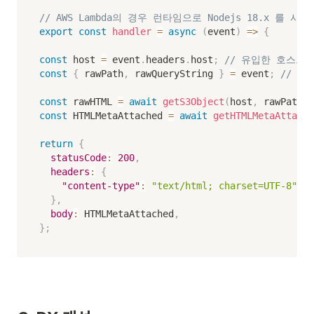
// AWS Lambda의 경우 런타임으로 Nodejs 18.x 를
export
const
handler
=
async
(
event
)
=>
{
const
 host 
=
 event
.
headers
.
host
;
// 유입한 호스트가 무
const
{
 rawPath
,
 rawQueryString 
}
=
 event
;
// pa
const
 rawHTML 
=
await
getS3Object
(
host
,
 rawPath
,
 
const
 HTMLMetaAttached 
=
await
getHTMLMetaAttache
return
{
statusCode
:
200
,
headers
:
{
"content-type"
:
"text/html; charset=UTF-8"
,
}
,
body
:
 HTMLMetaAttached
,
}
;