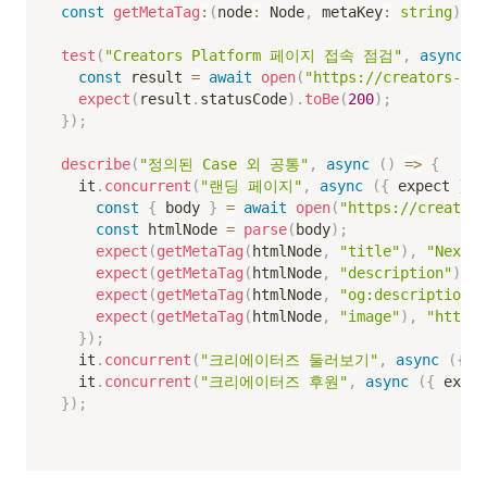
const
getMetaTag
:
(
node
:
 Node
,
 metaKey
:
string
)
=>
test
(
"Creators Platform 페이지 접속 점검"
,
async
(
const
 result 
=
await
open
(
"https://creators-sup
expect
(
result
.
statusCode
)
.
toBe
(
200
)
;
}
)
;
describe
(
"정의된 Case 외 공통"
,
async
(
)
=>
{
  it
.
concurrent
(
"랜딩 페이지"
,
async
(
{
 expect 
}
)
const
{
 body 
}
=
await
open
(
"https://creators
const
 htmlNode 
=
parse
(
body
)
;
expect
(
getMetaTag
(
htmlNode
,
"title"
)
,
"Nexon 
expect
(
getMetaTag
(
htmlNode
,
"description"
)
,
"
expect
(
getMetaTag
(
htmlNode
,
"og:description"
)
expect
(
getMetaTag
(
htmlNode
,
"image"
)
,
"https:
}
)
;
  it
.
concurrent
(
"크리에이터즈 둘러보기"
,
async
(
{
 e
  it
.
concurrent
(
"크리에이터즈 후원"
,
async
(
{
 expec
}
)
;