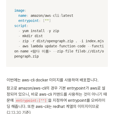
image
:
name
:
 amazon/aws
-
cli
:
latest    

entrypoint
:
[
""
]
script
:
-
 yum install 
-
y zip    

-
 mkdir dist    

-
 zip 
-
r dist/opengraph.zip . 
-
i index.mjs    

-
 aws lambda update
-
function
-
code 
-
-
functi
on
-
name <람다 이름
>
-
-
zip
-
file fileb
:
//dist/o
pengraph.zip
이번에는 aws-cli docker 이미지를 사용하여 배포합니다.
참고로 amazon/aws-cli의 경우 기본 entrypoint가 aws로 설
정되어 있으니, 바로 aws-cli 커맨드를 사용하는 것이 아니기 때
문에 
을 지정하여 entrypoint를 오버라이
entrypoint:[""]
딩 해줍니다. 또한 aws-cli는 redhat 계열의 이미지이므로 
(
2.13.30
 기준) 