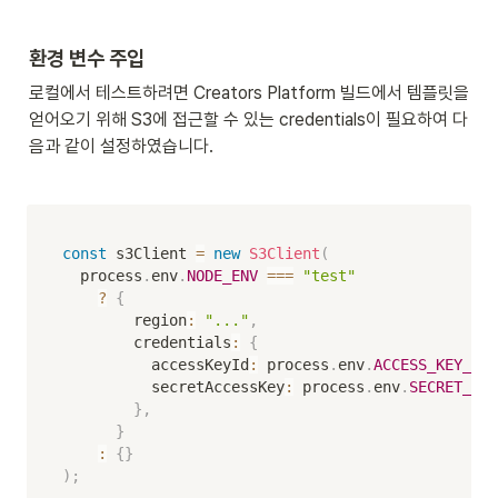
환경 변수 주입
로컬에서 테스트하려면 Creators Platform 빌드에서 템플릿을 
얻어오기 위해 S3에 접근할 수 있는 credentials이 필요하여 다
음과 같이 설정하였습니다.
const
 s3Client 
=
new
S3Client
(
  process
.
env
.
NODE_ENV
===
"test"
?
{
        region
:
"..."
,
        credentials
:
{
          accessKeyId
:
 process
.
env
.
ACCESS_KEY_ID
          secretAccessKey
:
 process
.
env
.
SECRET_ACC
}
,
}
:
{
}
)
;