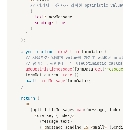
// 여기서 사용자가 입력한 optimistic value인 
{
text
:
 newMessage
,
sending
:
true
}
]
)
;
async
function
formAction
(
formData
)
{
// 사용자가 입력한 value를 가지고 addOptimistic
// 넘기는 파라미터는 위 useOptimistic callbac
addOptimisticMessage
(
formData
.
get
(
"message"
)
)
    formRef
.
current
.
reset
(
)
;
await
sendMessage
(
formData
)
;
}
return
(
<
>
{
optimisticMessages
.
map
(
(
message
,
 index
)
=>
<
div key
=
{
index
}
>
{
message
.
text
}
{
!
!
message
.
sending 
&&
<
small
>
(
Sending
.