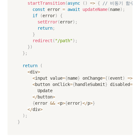
startTransition
(
async
(
)
=>
{
// 비동기 함수 
const
 error 
=
await
updateName
(
name
)
;
if
(
error
)
{
setError
(
error
)
;
return
;
}
redirect
(
"/path"
)
;
}
)
}
;
return
(
<
div
>
<
input value
=
{
name
}
 onChange
=
{
(
event
)
=>
se
<
button onClick
=
{
handleSubmit
}
 disabled
=
{
is
        Update

<
/
button
>
{
error 
&&
<
p
>
{
error
}
<
/
p
>
}
<
/
div
>
)
;
}