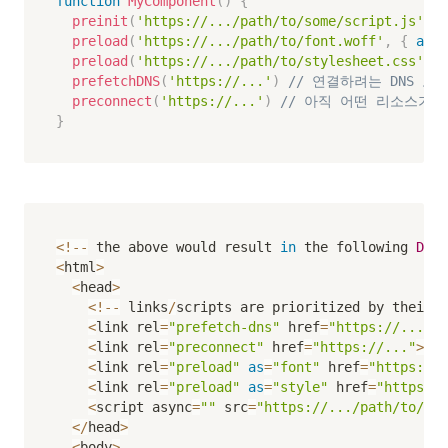
function
MyComponent
(
)
{
preinit
(
'https://.../path/to/some/script.js'
,
{
preload
(
'https://.../path/to/font.woff'
,
{
as
:
preload
(
'https://.../path/to/stylesheet.css'
,
{
prefetchDNS
(
'https://...'
)
// 연결하려는 DNS 도
preconnect
(
'https://...'
)
// 아직 어떤 리소스가
}
<
!
--
 the above would result 
in
 the following 
DOM
/
<
html
>
<
head
>
<
!
--
 links
/
scripts are prioritized by their u
<
link rel
=
"prefetch-dns"
 href
=
"https://..."
>
<
link rel
=
"preconnect"
 href
=
"https://..."
>
<
link rel
=
"preload"
as
=
"font"
 href
=
"https://.
<
link rel
=
"preload"
as
=
"style"
 href
=
"https://
<
script async
=
""
 src
=
"https://.../path/to/som
<
/
head
>
<
body
>