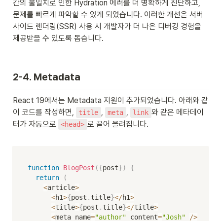
간의 불일치로 인한 Hydration 에러를 더 명확하게 진단하고, 
문제를 빠르게 파악할 수 있게 되었습니다. 이러한 개선은 서버 
사이드 렌더링(SSR) 사용 시 개발자가 더 나은 디버깅 경험을 
제공받을 수 있도록 돕습니다.

2-4. Metadata
React 19에서는 Metadata 지원이 추가되었습니다. 아래와 같
이 코드를 작성하면, 
, 
, 
와 같은 메타데이
title
meta
link
터가 자동으로 
로 끌어 올려집니다.

<head>
function
BlogPost
(
{
post
}
)
{
return
(
<
article
>
<
h1
>
{
post
.
title
}
<
/
h1
>
<
title
>
{
post
.
title
}
<
/
title
>
<
meta name
=
"author"
 content
=
"Josh"
/
>