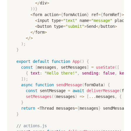
<
/
div
>
)
)
}
<
form action
=
{
formAction
}
 ref
=
{
formRef
}
>
<
input type
=
"text"
 name
=
"message"
 placeho
<
button type
=
"submit"
>
Send
<
/
button
>
<
/
form
>
<
/
>
)
;
}
export
default
function
App
(
)
{
const
[
messages
,
 setMessages
]
=
useState
(
[
{
text
:
"Hello there!"
,
sending
:
false
,
key
:
]
)
;
async
function
sendMessage
(
formData
)
{
const
 sentMessage 
=
await
deliverMessage
(
form
setMessages
(
(
messages
)
=>
[
...
messages
,
{
tex
}
return
<
Thread messages
=
{
messages
}
 sendMessage
=
}
// actions.js